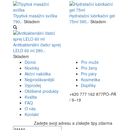
Třpytivá masážní svíčka
Hydratační lubrikační gel
790,-
Skladem
75ml
390,-
Skladem
Antibakteriální čisticí sprej
LELO 60 ml
280,-
Skladem
Domů
Pro muže
Novinky
Pro ženy
Akční nabídka
Pro páry
Nejprodávanější
Kosmetika
Výprodej
Doplňky
Oblíbené produkty
+420 777 162 877
PO–PÁ
Kvalita
/ 9–19
FAQ
O nás
Kontakt
Zadejte svoji adresu a získejte tipy zdarma
Newsletter