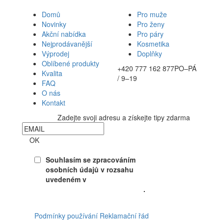
Domů
Pro muže
Novinky
Pro ženy
Akční nabídka
Pro páry
Nejprodávanější
Kosmetika
Výprodej
Doplňky
Oblíbené produkty
+420 777 162 877
PO–PÁ
Kvalita
/ 9–19
FAQ
O nás
Kontakt
Zadejte svoji adresu a získejte tipy zdarma
Newsletter
OK
Souhlasím se zpracováním
osobních údajů v rozsahu
uvedeném v
Souhlasu se
zpracováním osobních údajů
.
Facebook
Podmínky používání
Reklamační řád