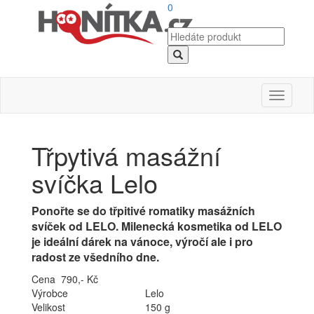
0
Toggle
navigati
Třpytivá masážní
svíčka Lelo
Ponořte se do třpitivé romatiky masážních
svíček od LELO. Milenecká kosmetika od LELO
je ideální dárek na vánoce, výročí ale i pro
radost ze všedního dne.
Cena 790,- Kč
Výrobce
Lelo
Velikost
150 g