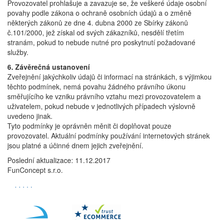
Provozovatel prohlašuje a zavazuje se, že veškeré údaje osobní
povahy podle zákona o ochraně osobních údajů a o změně
některých zákonů ze dne 4. dubna 2000 ze Sbírky zákonů
č.101/2000, jež získal od svých zákazníků, nesdělí třetím
stranám, pokud to nebude nutné pro poskytnutí požadované
služby.
6. Závěrečná ustanovení
Zveřejnění jakýchkoliv údajů či informací na stránkách, s výjimkou
těchto podmínek, nemá povahu žádného právního úkonu
směřujícího ke vzniku právního vztahu mezi provozovatelem a
uživatelem, pokud nebude v jednotlivých případech výslovně
uvedeno jinak.
Tyto podmínky je oprávněn měnit či doplňovat pouze
provozovatel. Aktuální podmínky používání internetových stránek
jsou platné a účinné dnem jejich zveřejnění.
Poslední aktualizace: 11.12.2017
FunConcept s.r.o.
.
.
.
.
.