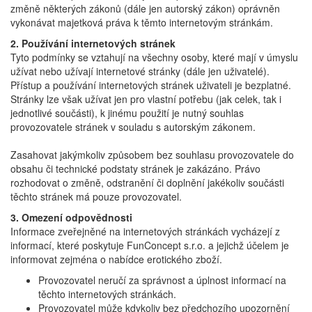
změně některých zákonů (dále jen autorský zákon) oprávněn
vykonávat majetková práva k těmto internetovým stránkám.
2. Používání internetových stránek
Tyto podmínky se vztahují na všechny osoby, které mají v úmyslu
užívat nebo užívají internetové stránky (dále jen uživatelé).
Přístup a používání internetových stránek uživateli je bezplatné.
Stránky lze však užívat jen pro vlastní potřebu (jak celek, tak i
jednotlivé součásti), k jinému použití je nutný souhlas
provozovatele stránek v souladu s autorským zákonem.
Zasahovat jakýmkoliv způsobem bez souhlasu provozovatele do
obsahu či technické podstaty stránek je zakázáno. Právo
rozhodovat o změně, odstranění či doplnění jakékoliv součásti
těchto stránek má pouze provozovatel.
3. Omezení odpovědnosti
Informace zveřejněné na internetových stránkách vycházejí z
informací, které poskytuje FunConcept s.r.o. a jejichž účelem je
informovat zejména o nabídce erotického zboží.
Provozovatel neručí za správnost a úplnost informací na
těchto internetových stránkách.
Provozovatel může kdykoliv bez předchozího upozornění