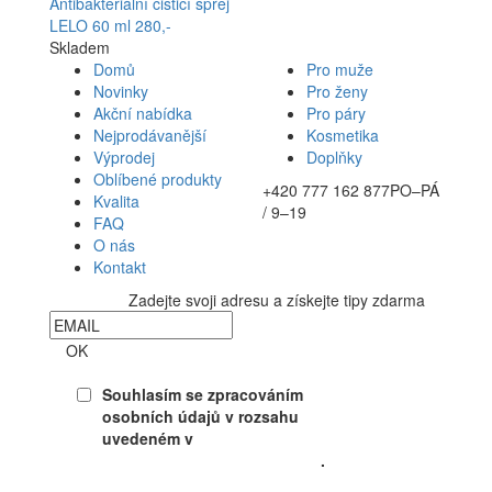
Antibakteriální čisticí sprej
LELO 60 ml
280,-
Skladem
Domů
Pro muže
Novinky
Pro ženy
Akční nabídka
Pro páry
Nejprodávanější
Kosmetika
Výprodej
Doplňky
Oblíbené produkty
+420 777 162 877
PO–PÁ
Kvalita
/ 9–19
FAQ
O nás
Kontakt
Zadejte svoji adresu a získejte tipy zdarma
Newsletter
OK
Souhlasím se zpracováním
osobních údajů v rozsahu
uvedeném v
Souhlasu se
zpracováním osobních údajů
.