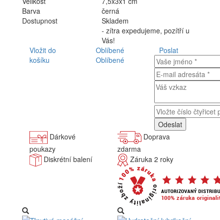
Velikost
7,5x3x1 cm
Barva
černá
Dostupnost
Skladem
- zítra expedujeme, pozítří u
Vás!
Vložit do
Oblíbené
Poslat
košíku
Oblíbené
Dárkové
Doprava
poukazy
zdarma
Diskrétní balení
Záruka 2 roky