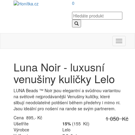
0
Toggle
navigati
Luna Noir - luxusní
venušiny kuličky Lelo
LUNA Beads ™ Noir jsou elegantní a svůdnou variantou
na světově nejprodávanější Venušiny kuličky, které
slibují neodolatelné potěšení během předehry i mimo ni.
Jsou ideální pro nošení na rande se svým partnerem.
Cena 895,- Kč
1 050 Kč
Ušetříte
15%
(155 Kč)
Výrobce
Lelo