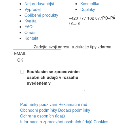
Nejprodávanější
Kosmetika
Výprodej
Doplňky
Oblíbené produkty
+420 777 162 877
PO–PÁ
Kvalita
/ 9–19
FAQ
O nás
Kontakt
Zadejte svoji adresu a získejte tipy zdarma
Newsletter
OK
Souhlasím se zpracováním
osobních údajů v rozsahu
uvedeném v
Souhlasu se
zpracováním osobních údajů
.
Facebook
Podmínky používání
Reklamační řád
Obchodní podmínky
Dodací podmínky
Ochrana osobních údajů
Informace o zpracování osobních údajů
Cookies