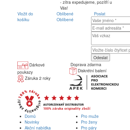
- zítra expedujeme, pozítří u
Vás!
Vložit do
Oblíbené
Poslat
košíku
Oblíbené
Doprava zdarma
Dárkové
Diskrétní balení
poukazy
Záruka 2 roky
Domů
Pro muže
Novinky
Pro ženy
Akční nabídka
Pro páry