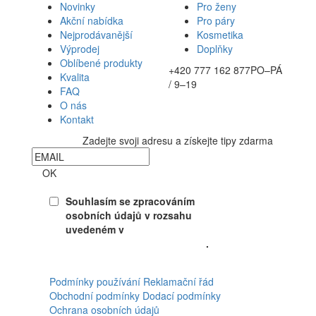
Novinky
Pro ženy
Akční nabídka
Pro páry
Nejprodávanější
Kosmetika
Výprodej
Doplňky
Oblíbené produkty
+420 777 162 877
PO–PÁ
Kvalita
/ 9–19
FAQ
O nás
Kontakt
Zadejte svoji adresu a získejte tipy zdarma
Newsletter
OK
Souhlasím se zpracováním
osobních údajů v rozsahu
uvedeném v
Souhlasu se
zpracováním osobních údajů
.
Facebook
Podmínky používání
Reklamační řád
Obchodní podmínky
Dodací podmínky
Ochrana osobních údajů