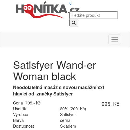
0
Toggle
navigati
Satisfyer Wand-er
Woman black
Neodolatelná masáž s novou masážní xxl
hlavicí od značky Satisfyer
Cena 795,- Kč
995 Kč
Ušetříte
20%
(200 Kč)
Výrobce
Satisfyer
Barva
černá
Dostupnost
Skladem