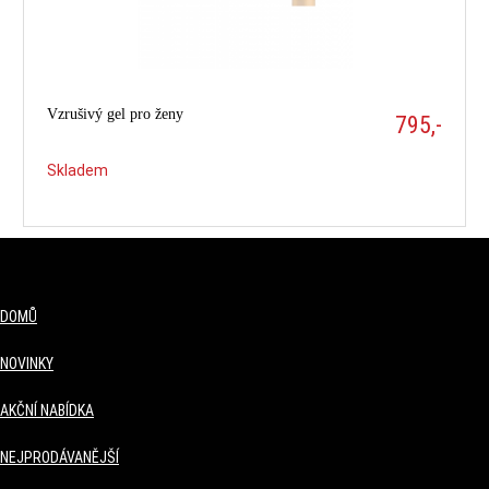
Vzrušivý gel pro ženy
795,-
Skladem
DOMŮ
NOVINKY
AKČNÍ NABÍDKA
NEJPRODÁVANĚJŠÍ