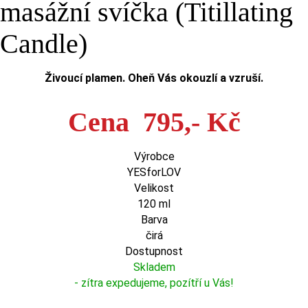
masážní svíčka (Titillating
Candle)
Živoucí plamen. Oheň Vás okouzlí a vzruší.
Cena 795,- Kč
Výrobce
YESforLOV
Velikost
120 ml
Barva
čirá
Dostupnost
Skladem
- zítra expedujeme, pozítří u Vás!