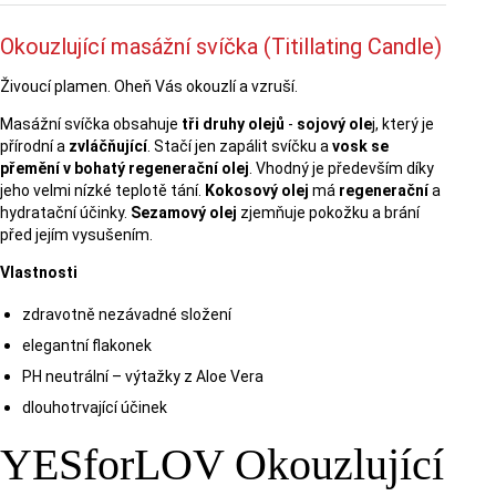
Okouzlující masážní svíčka (Titillating Candle)
Živoucí plamen. Oheň Vás okouzlí a vzruší.
Masážní svíčka obsahuje
tři druhy olejů
-
sojový ole
j, který je
přírodní a
zvláčňující
. Stačí jen zapálit svíčku a
vosk se
přemění v bohatý regenerační olej
. Vhodný je především díky
jeho velmi nízké teplotě tání.
Kokosový olej
má
regenerační
a
hydratační účinky.
Sezamový olej
zjemňuje pokožku a brání
před jejím vysušením.
Vlastnosti
zdravotně nezávadné složení
elegantní flakonek
PH neutrální – výtažky z Aloe Vera
dlouhotrvající účinek
YESforLOV Okouzlující