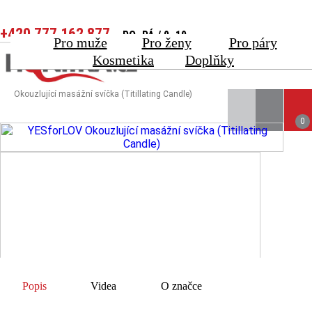
+420 777 162 877
PO–PÁ / 9–19
Pro muže
Pro ženy
Pro páry
Toggle navigation
Kosmetika
Doplňky
Úvodní stránka
Pro ženy
Lubrikanty
Okouzlující masážní svíčka (Titillating Candle)
0
HLEDAT
PŘIHLÁSI
KOŠÍ
Popis
Videa
O značce