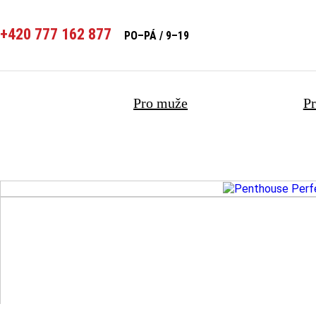
+420 777 162 877
PO–PÁ / 9–19
Pro muže
Pr