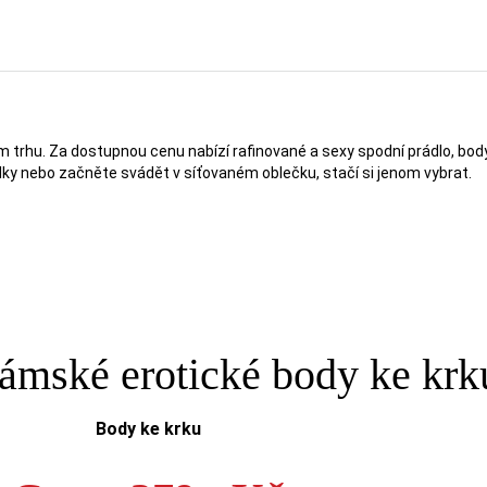
hu. Za dostupnou cenu nabízí rafinované a sexy spodní prádlo, body, 
ky nebo začněte svádět v síťovaném oblečku, stačí si jenom vybrat.
dámské erotické body ke krk
Body ke krku