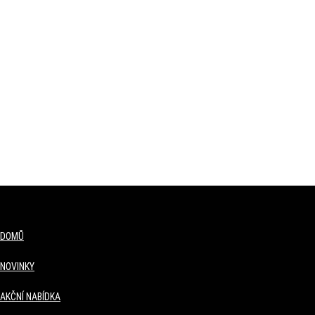
DOMŮ
NOVINKY
AKČNÍ NABÍDKA