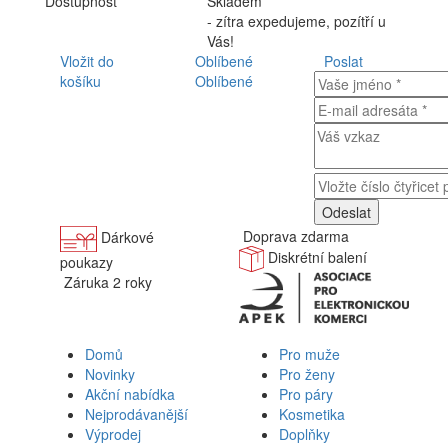
Dostupnost
Skladem
- zítra expedujeme, pozítří u
Vás!
Vložit do
Oblíbené
Poslat
košíku
Oblíbené
Doprava zdarma
Dárkové
Diskrétní balení
poukazy
Záruka 2 roky
Domů
Pro muže
Novinky
Pro ženy
Akční nabídka
Pro páry
Nejprodávanější
Kosmetika
Výprodej
Doplňky