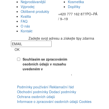
Nejprodávanější
Kosmetika
Výprodej
Doplňky
Oblíbené produkty
+420 777 162 877
PO–PÁ
Kvalita
/ 9–19
FAQ
O nás
Kontakt
Zadejte svoji adresu a získejte tipy zdarma
Newsletter
OK
Souhlasím se zpracováním
osobních údajů v rozsahu
uvedeném v
Souhlasu se
zpracováním osobních údajů
.
Facebook
Podmínky používání
Reklamační řád
Obchodní podmínky
Dodací podmínky
Ochrana osobních údajů
Informace o zpracování osobních údajů
Cookies