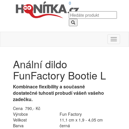
0
Toggle
navigati
Anální dildo
FunFactory Bootie L
Kombinace flexibility a současně
dostatečné tuhosti probudí vášeň vašeho
zadečku.
Cena 790,- Kč
Výrobce
Fun Factory
Velikost
11,1 cm x 1,9 - 4,05 cm
Barva
černá