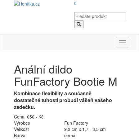
0
Toggle
navigati
Anální dildo
FunFactory Bootie M
Kombinace flexibility a současně
dostatečné tuhosti probudí vášeň vašeho
zadečku.
Cena 650,- Kč
Výrobce
Fun Factory
Velikost
9,3 cm x 1,7 - 3,5 cm
Barva
černá