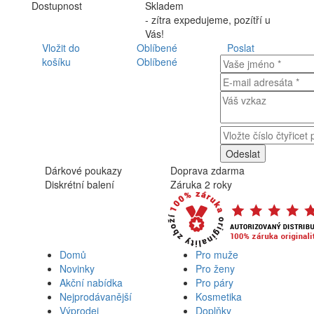
Dostupnost
Skladem
- zítra expedujeme, pozítří u
Vás!
Vložit do
Oblíbené
Poslat
košíku
Oblíbené
Dárkové poukazy
Doprava zdarma
Diskrétní balení
Záruka 2 roky
Domů
Pro muže
Novinky
Pro ženy
Akční nabídka
Pro páry
Nejprodávanější
Kosmetika
Výprodej
Doplňky