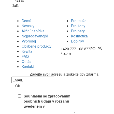
-23%
Další
Domů
Pro muže
Novinky
Pro ženy
Akční nabídka
Pro páry
Nejprodávanější
Kosmetika
Výprodej
Doplňky
Oblíbené produkty
+420 777 162 877
PO–PÁ
Kvalita
/ 9–19
FAQ
O nás
Kontakt
Zadejte svoji adresu a získejte tipy zdarma
Newsletter
OK
Souhlasím se zpracováním
osobních údajů v rozsahu
uvedeném v
Souhlasu se
zpracováním osobních údajů
.