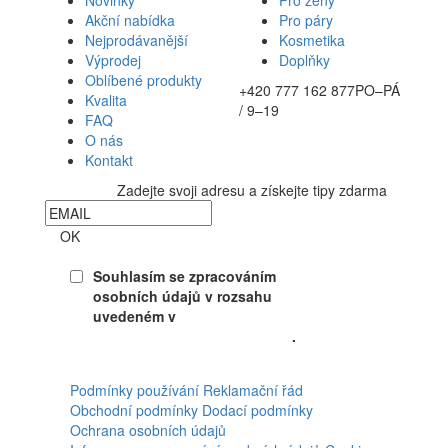
Novinky
Pro ženy
Akční nabídka
Pro páry
Nejprodávanější
Kosmetika
Výprodej
Doplňky
Oblíbené produkty
+420 777 162 877
PO–PÁ
Kvalita
/ 9–19
FAQ
O nás
Kontakt
Zadejte svoji adresu a získejte tipy zdarma
Newsletter
OK
Souhlasím se zpracováním
osobních údajů v rozsahu
uvedeném v
Souhlasu se
zpracováním osobních údajů
.
Facebook
Podmínky používání
Reklamační řád
Obchodní podmínky
Dodací podmínky
Ochrana osobních údajů