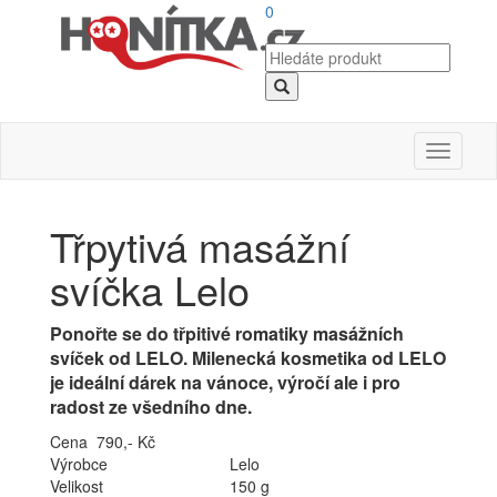
0
Toggle
navigati
Třpytivá masážní
svíčka Lelo
Ponořte se do třpitivé romatiky masážních
svíček od LELO. Milenecká kosmetika od LELO
je ideální dárek na vánoce, výročí ale i pro
radost ze všedního dne.
Cena 790,- Kč
Výrobce
Lelo
Velikost
150 g