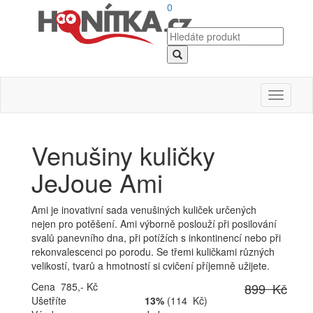
0
Toggle
navigati
Venušiny kuličky
JeJoue Ami
Ami je inovativní sada venušiných kuliček určených
nejen pro potěšení. Ami výborně poslouží při posilování
svalů panevního dna, při potížích s inkontinencí nebo při
rekonvalescenci po porodu. Se třemi kuličkami různých
velikostí, tvarů a hmotností si cvičení příjemně užijete.
Cena 785,- Kč
899 Kč
Ušetříte
13%
(114 Kč)