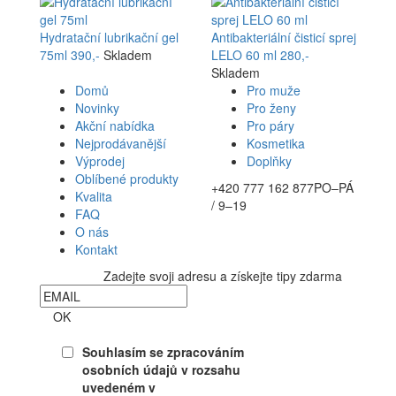
Hydratační lubrikační gel
Antibakteriální čisticí sprej
75ml
390,-
Skladem
LELO 60 ml
280,-
Skladem
Domů
Pro muže
Novinky
Pro ženy
Akční nabídka
Pro páry
Nejprodávanější
Kosmetika
Výprodej
Doplňky
Oblíbené produkty
+420 777 162 877
PO–PÁ
Kvalita
/ 9–19
FAQ
O nás
Kontakt
Zadejte svoji adresu a získejte tipy zdarma
Newsletter
OK
Souhlasím se zpracováním
osobních údajů v rozsahu
uvedeném v
Souhlasu se