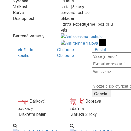
Výrobce
JeJoue
Velikost
sada (3 kusy)
Barva
červená fuchsie
Dostupnost
Skladem
- zítra expedujeme, pozítří u
Vás!
Barevné varianty
Vložit do
Oblíbené
Poslat
košíku
Oblíbené
Dárkové
Doprava
poukazy
zdarma
Diskrétní balení
Záruka 2 roky