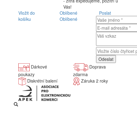
- zítra expedujeme, pozítří u
Vás!
Vložit do
Oblíbené
Poslat
košíku
Oblíbené
Dárkové
Doprava
poukazy
zdarma
Diskrétní balení
Záruka 2 roky