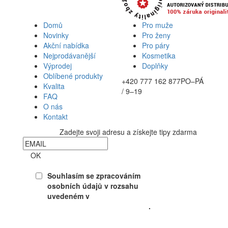
Domů
Pro muže
Novinky
Pro ženy
Akční nabídka
Pro páry
Nejprodávanější
Kosmetika
Výprodej
Doplňky
Oblíbené produkty
+420 777 162 877
PO–PÁ
Kvalita
/ 9–19
FAQ
O nás
Kontakt
Zadejte svoji adresu a získejte tipy zdarma
Newsletter
OK
Souhlasím se zpracováním
osobních údajů v rozsahu
uvedeném v
Souhlasu se
zpracováním osobních údajů
.
Facebook