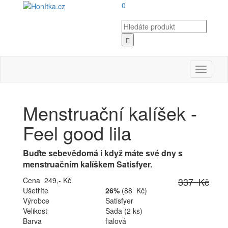
0
Toggle
navigati
Menstruační kalíšek -
Feel good lila
Buďte sebevědomá i když máte své dny s
menstruačním kalíškem Satisfyer.
Cena 249,- Kč
337 Kč
Ušetříte
26%
(88 Kč)
Výrobce
Satisfyer
Velikost
Sada (2 ks)
Barva
fialová