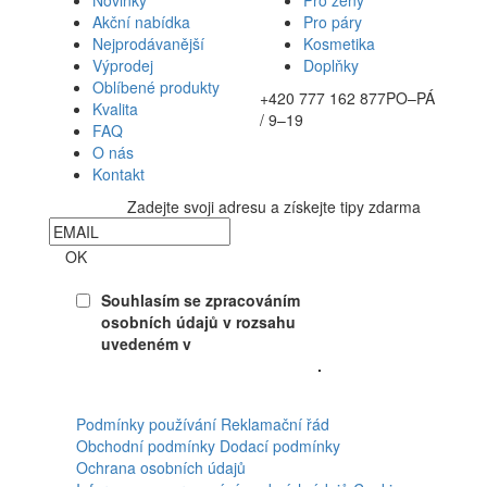
Novinky
Pro ženy
Akční nabídka
Pro páry
Nejprodávanější
Kosmetika
Výprodej
Doplňky
Oblíbené produkty
+420 777 162 877
PO–PÁ
Kvalita
/ 9–19
FAQ
O nás
Kontakt
Zadejte svoji adresu a získejte tipy zdarma
Newsletter
OK
Souhlasím se zpracováním
osobních údajů v rozsahu
uvedeném v
Souhlasu se
zpracováním osobních údajů
.
Facebook
Podmínky používání
Reklamační řád
Obchodní podmínky
Dodací podmínky
Ochrana osobních údajů