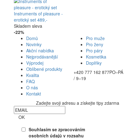
Instruments of pleasure -
erotický set
489,-
Skladem
sleva
-22%
Domů
Pro muže
Novinky
Pro ženy
Akční nabídka
Pro páry
Nejprodávanější
Kosmetika
Výprodej
Doplňky
Oblíbené produkty
+420 777 162 877
PO–PÁ
Kvalita
/ 9–19
FAQ
O nás
Kontakt
Zadejte svoji adresu a získejte tipy zdarma
Newsletter
OK
Souhlasím se zpracováním
osobních údajů v rozsahu