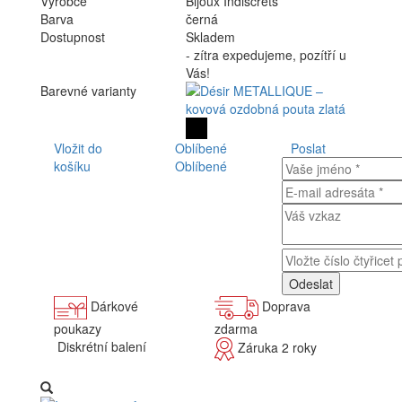
Výrobce
Bijoux Indiscrets
Barva
černá
Dostupnost
Skladem
- zítra expedujeme, pozítří u
Vás!
Barevné varianty
Vložit do
Oblíbené
Poslat
košíku
Oblíbené
Dárkové
Doprava
poukazy
zdarma
Diskrétní balení
Záruka 2 roky