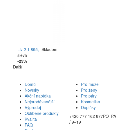
Liv 2
1 895,-
Skladem
sleva
-23%
Další
Domů
Pro muže
Novinky
Pro ženy
Akční nabídka
Pro páry
Nejprodávanější
Kosmetika
Výprodej
Doplňky
Oblíbené produkty
+420 777 162 877
PO–PÁ
Kvalita
/ 9–19
FAQ