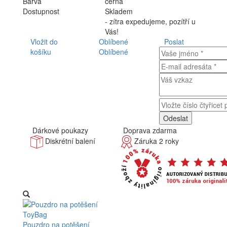
Barva
černá
Dostupnost
Skladem
- zítra expedujeme, pozítří u
Vás!
Vložit do
Oblíbené
Poslat
košíku
Oblíbené
Dárkové poukazy
Doprava zdarma
Diskrétní balení
Záruka 2 roky
Pouzdro na potěšení