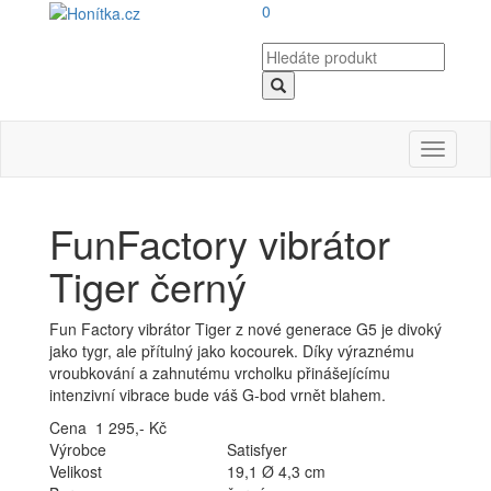
0
Toggle
navigati
FunFactory vibrátor
Tiger černý
Fun Factory vibrátor Tiger z nové generace G5 je divoký
jako tygr, ale přítulný jako kocourek. Díky výraznému
vroubkování a zahnutému vrcholku přinášejícímu
intenzivní vibrace bude váš G-bod vrnět blahem.
Cena 1 295,- Kč
Výrobce
Satisfyer
Velikost
19,1 Ø 4,3 cm