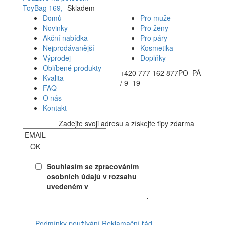
ToyBag
169,-
Skladem
Domů
Pro muže
Novinky
Pro ženy
Akční nabídka
Pro páry
Nejprodávanější
Kosmetika
Výprodej
Doplňky
Oblíbené produkty
+420 777 162 877
PO–PÁ
Kvalita
/ 9–19
FAQ
O nás
Kontakt
Zadejte svoji adresu a získejte tipy zdarma
Newsletter
OK
Souhlasím se zpracováním
osobních údajů v rozsahu
uvedeném v
Souhlasu se
zpracováním osobních údajů
.
Facebook
Podmínky používání
Reklamační řád