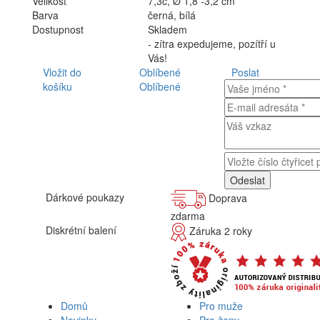
Velikost
7,3c, Ø 1,8 -3,2 cm
Barva
černá, bílá
Dostupnost
Skladem
- zítra expedujeme, pozítří u
Vás!
Vložit do
Oblíbené
Poslat
košíku
Oblíbené
Dárkové poukazy
Doprava
zdarma
Diskrétní balení
Záruka 2 roky
Domů
Pro muže