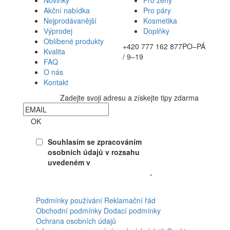
Novinky
Pro ženy
Akční nabídka
Pro páry
Nejprodávanější
Kosmetika
Výprodej
Doplňky
Oblíbené produkty
+420 777 162 877
PO–PÁ
Kvalita
/ 9–19
FAQ
O nás
Kontakt
Zadejte svoji adresu a získejte tipy zdarma
Newsletter
OK
Souhlasím se zpracováním
osobních údajů v rozsahu
uvedeném v
Souhlasu se
zpracováním osobních údajů
.
Facebook
Podmínky používání
Reklamační řád
Obchodní podmínky
Dodací podmínky
Ochrana osobních údajů