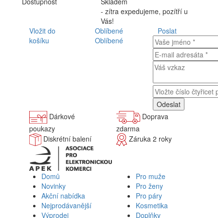
Dostupnost
Skladem
- zítra expedujeme, pozítří u
Vás!
Vložit do
Oblíbené
Poslat
košíku
Oblíbené
Dárkové
Doprava
poukazy
zdarma
Diskrétní balení
Záruka 2 roky
Domů
Pro muže
Novinky
Pro ženy
Akční nabídka
Pro páry
Nejprodávanější
Kosmetika
Výprodej
Doplňky