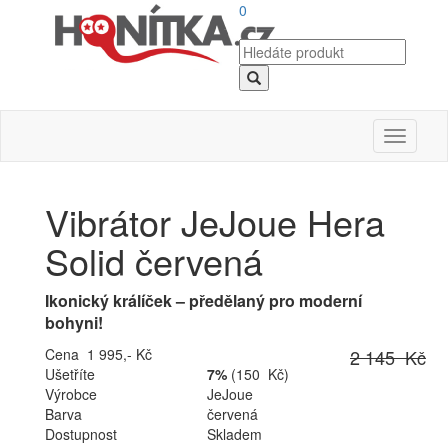
0
Toggle
navigati
Vibrátor JeJoue Hera
Solid červená
Ikonický králíček – předělaný pro moderní
bohyni!
Cena 1 995,- Kč
2 145 Kč
Ušetříte
7%
(150 Kč)
Výrobce
JeJoue
Barva
červená
Dostupnost
Skladem