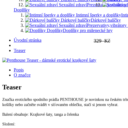
Sexuální zdraví
Prezervativy,vibrátory 
Doplňky
Intimní šperky a doplňky
Int
Dárkové balíčky
Dárkové balíčky
Sexuální zdraví
Prezervativy,vibrátory 
Doplňky
Doplňky pro milenecké hry
Úvodní stránka
329 Kč
Teaser
Popis
O značce
Teaser
Značka erotického spodního prádla PENTHOUSE je novinkou na českém trhu. 
košilky nebo začněte svádět v síťovaném oblečku, stačí si jenom vybrat.
Balení obsahuje: Krajkové šaty, tanga a čelenka
Složení: