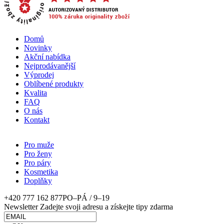
Domů
Novinky
Akční nabídka
Nejprodávanější
Výprodej
Oblíbené produkty
Kvalita
FAQ
O nás
Kontakt
Pro muže
Pro ženy
Pro páry
Kosmetika
Doplňky
+420 777 162 877
PO–PÁ / 9–19
Newsletter
Zadejte svoji adresu a získejte tipy zdarma