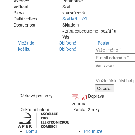
Výrobce
Penthouse
Velikost
S/M
Barva
starorůžová
Další velikosti
S/M
M/L
L/XL
Dostupnost
Skladem
- zítra expedujeme, pozítří u
Vás!
Vložit do
Oblíbené
Poslat
košíku
Oblíbené
Dárkové poukazy
Doprava
zdarma
Diskrétní balení
Záruka 2 roky
Domů
Pro muže