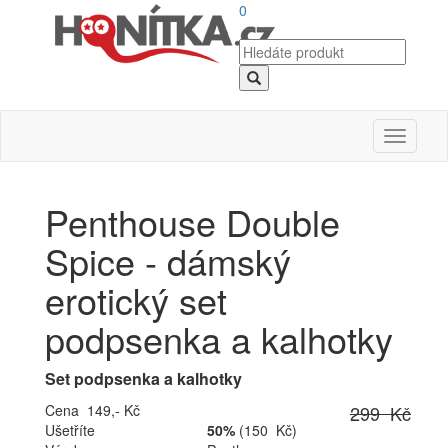
0
Toggle
navigati
Penthouse Double
Spice - dámský
erotický set
podpsenka a kalhotky
Set podpsenka a kalhotky
Cena 149,- Kč
299 Kč
Ušetříte
50%
(150 Kč)