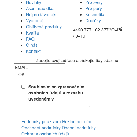
Novinky
Pro ženy
Akční nabídka
Pro páry
Nejprodávanější
Kosmetika
Výprodej
Doplňky
Oblíbené produkty
+420 777 162 877
PO–PÁ
Kvalita
/ 9–19
FAQ
O nás
Kontakt
Zadejte svoji adresu a získejte tipy zdarma
Newsletter
OK
Souhlasím se zpracováním
osobních údajů v rozsahu
uvedeném v
Souhlasu se
zpracováním osobních údajů
.
Facebook
Podmínky používání
Reklamační řád
Obchodní podmínky
Dodací podmínky
Ochrana osobních údajů