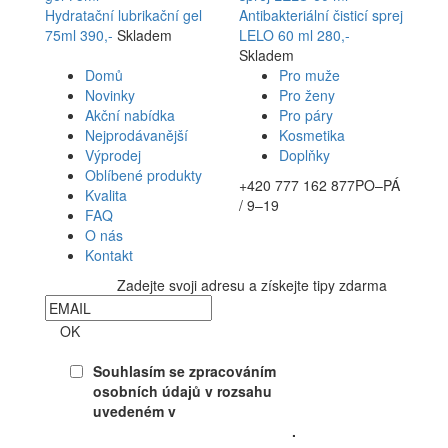
Hydratační lubrikační gel
Antibakteriální čisticí sprej
75ml
390,-
Skladem
LELO 60 ml
280,-
Skladem
Domů
Pro muže
Novinky
Pro ženy
Akční nabídka
Pro páry
Nejprodávanější
Kosmetika
Výprodej
Doplňky
Oblíbené produkty
+420 777 162 877
PO–PÁ
Kvalita
/ 9–19
FAQ
O nás
Kontakt
Zadejte svoji adresu a získejte tipy zdarma
Newsletter
OK
Souhlasím se zpracováním
osobních údajů v rozsahu
uvedeném v
Souhlasu se
zpracováním osobních údajů
.