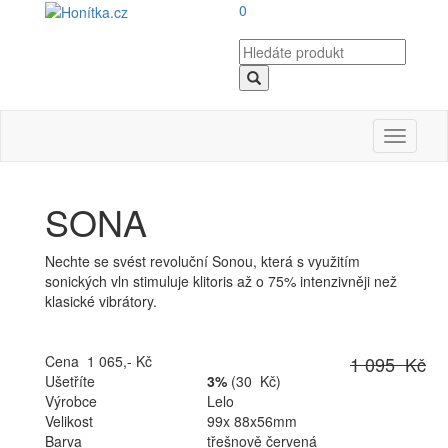
0
Toggle
navigati
SONA
Nechte se svést revoluční Sonou, která s využitím
sonických vln stimuluje klitoris až o 75% intenzivněji než
klasické vibrátory.
Cena 1 065,- Kč
1 095 Kč
Ušetříte
3%
(30 Kč)
Výrobce
Lelo
Velikost
99x 88x56mm
Barva
třešnově červená