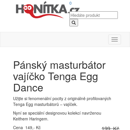
0
Toggle
navigati
Pánský masturbátor
vajíčko Tenga Egg
Dance
Užijte si fenomenální pocity z originálně profilovaných
Tenga Egg masturbátorů – vajíček.
Nyní se speciální designovou kolekcí navrženou
Keithem Haringem.
Cena 149,- Kč
199 Kč