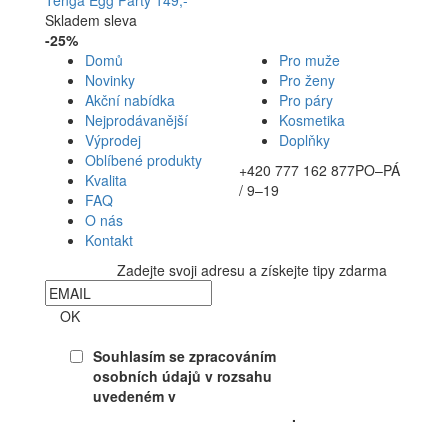
Tenga Egg Party
149,-
Skladem
sleva
-25%
Domů
Pro muže
Novinky
Pro ženy
Akční nabídka
Pro páry
Nejprodávanější
Kosmetika
Výprodej
Doplňky
Oblíbené produkty
+420 777 162 877
PO–PÁ
Kvalita
/ 9–19
FAQ
O nás
Kontakt
Zadejte svoji adresu a získejte tipy zdarma
Newsletter
OK
Souhlasím se zpracováním
osobních údajů v rozsahu
uvedeném v
Souhlasu se
zpracováním osobních údajů
.