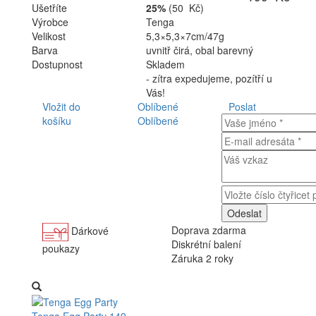
Ušetříte
25%
(50 Kč)
Výrobce
Tenga
Velikost
5,3×5,3×7cm/47g
Barva
uvnitř čirá, obal barevný
Dostupnost
Skladem
- zítra expedujeme, pozítří u
Vás!
Vložit do
Oblíbené
Poslat
košíku
Oblíbené
Doprava zdarma
Dárkové
Diskrétní balení
poukazy
Záruka 2 roky